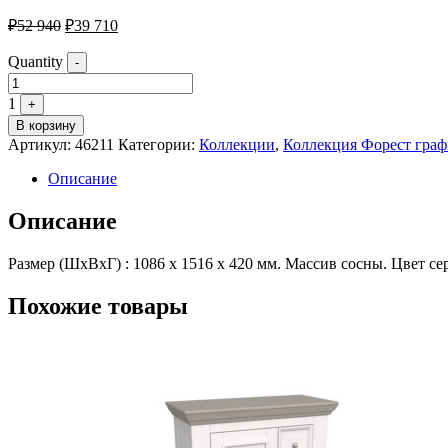
₽
52 940
₽
39 710
Quantity
-
1
+
В корзину
Артикул:
46211
Категории:
Коллекции
,
Коллекция Форест граф
Описание
Описание
Размер (ШхВхГ) : 1086 х 1516 х 420 мм. Массив сосны. Цвет 
Похожие товары