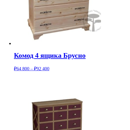
Комод 4 ящика Брусно
₽
64 800
–
₽
92 400