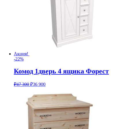
Акция!
-22%
Комод 1дверь 4 ящика Форест
₽
47 300
₽
36 900