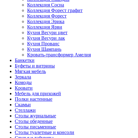
Коллекция Сосна
Коллекция Форест графит
Коллекция Форест
Коллекция Эрика
Коллекция Ярви
Кухня Весури цвет
Кухня Весури лак
Кухня Прованс
Кухня Шампань
Кровать-трансформер Амелия
Банкетки
Буфеты и витрины
Мягкая мебель
Зеркала
Комоды
Кровати
Мебель для прихожей
Полки настенные
Скамьи
Стеллажи
Столы журнальные
Столы обеденные
Столы письменные
Столы туалетные и консоли
Стулья и табуреты