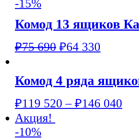
-15%
Комод 13 ящиков К
₽
75 690
₽
64 330
Комод 4 ряда ящик
₽
119 520
–
₽
146 040
Акция!
-10%