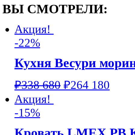
ВЫ СМОТРЕЛИ:
Акция!
-22%
Кухня Весури мори
₽
338 680
₽
264 180
Акция!
-15%
Кровать LMEX PB 