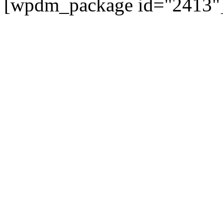
[wpdm_package id="2413"