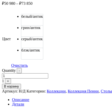
₽
50 980
–
₽
73 850
белый/антик
грин/антик
Цвет
серый/антик
блэк/антик
Очистить
Quantity
-
1
+
В корзину
Артикул:
Н/Д
Категории:
Коллекции
,
Коллекция Пенни
,
Столы
Описание
Детали