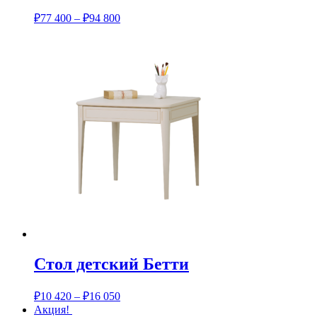
₽
77 400
–
₽
94 800
Стол детский Бетти
₽
10 420
–
₽
16 050
Акция!