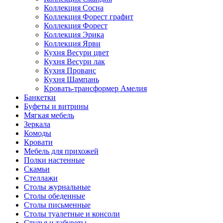
Коллекция Сосна
Коллекция Форест графит
Коллекция Форест
Коллекция Эрика
Коллекция Ярви
Кухня Весури цвет
Кухня Весури лак
Кухня Прованс
Кухня Шампань
Кровать-трансформер Амелия
Банкетки
Буфеты и витрины
Мягкая мебель
Зеркала
Комоды
Кровати
Мебель для прихожей
Полки настенные
Скамьи
Стеллажи
Столы журнальные
Столы обеденные
Столы письменные
Столы туалетные и консоли
Стулья и табуреты