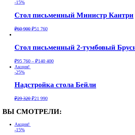
-15%
Стол письменный Министр Кантри
₽
60 900
₽
51 760
Стол письменный 2-тумбовый Брус
₽
95 760
–
₽
140 400
Акция!
-25%
Надстройка стола Бейли
₽
29 320
₽
21 990
ВЫ СМОТРЕЛИ:
Акция!
-15%