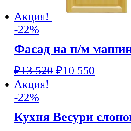
Акция!
-22%
Фасад на п/м машин
₽
13 520
₽
10 550
Акция!
-22%
Кухня Весури слоно