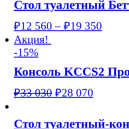
Стол туалетный Бе
₽
12 560
–
₽
19 350
Акция!
-15%
Консоль KCCS2 Про
₽
33 030
₽
28 070
Стол туалетный-кон